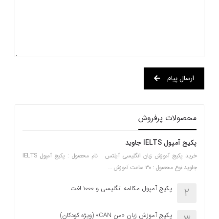
ارسال پیام
محصولات پرفروش
پکیج آمپول IELTS جاوید
خرید پکیج آموزش زبان انگلیسی آیلتس نام محصول : پکیج آمپول IELTS
جاوید نوع محصول : ۳۰ ساعت آموزش …
پکیج آمپول مکالمه انگلیسی و 1000 لغت
2
پکیج آموزش زبان «من CAN» (ویژه کودکان)