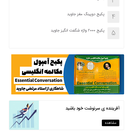
3
پکیج دوپینگ مغز جاوید
4
پکیج 2000 واژه شگفت انگیز جاوید
5
آفریننده ی سرنوشت خود باشید
مشاهده