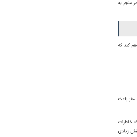
د و این امر منجر به
هم کند که
 مغز باعث
که خاطرات
ن بین ۶ تا ۹ ساعت است. این کار نقش زیادی