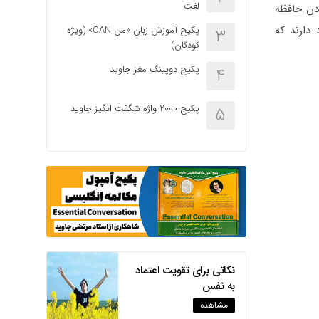
لغت
دن حافظه
دارند که
پکیج آموزش زبان «من CAN» (ویژه
3
کودکان)
پکیج دوپینگ مغز جاوید
4
پکیج 2000 واژه شگفت انگیز جاوید
5
نکاتی برای تقویت اعتماد
به نفس
مشاهده