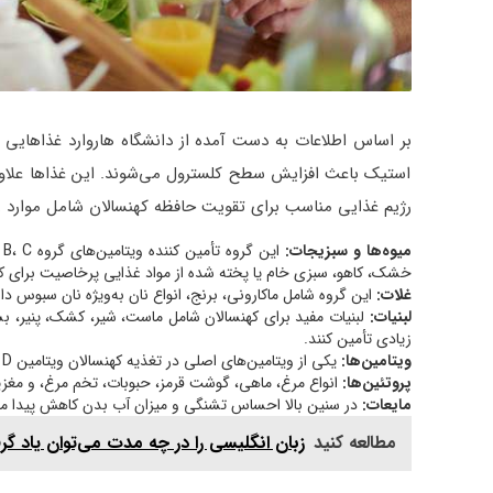
بر اساس اطلاعات به دست آمده از دانشگاه هاروارد غذاهایی 
استیک باعث افزایش سطح کلسترول می‌شوند. این غذاها علاوه 
رژیم غذایی مناسب برای تقویت حافظه کهنسالان شامل موارد ز
میوه‌ها و سبزیجات:
خشک، کاهو، سبزی خام یا پخته شده از مواد غذایی پرخاصیت برای ک
غلات:
این گروه شامل ماکارونی، برنج، انواع نان به‌ویژه نان سبوس د
لبنیات:
لبنیات مفید برای کهنسالان شامل ماست، شیر، کشک، پنیر، بست
زیادی تأمین کنند.
ویتامین‌ها:
یکی از ویتامین‌های اصلی در تغذیه کهنسالان ویتامین D است.
پروتئین‌ها:
انواع مرغ، ماهی، گوشت قرمز، حبوبات، تخم مرغ، و مغزیج
مایعات:
در سنین بالا احساس تشنگی و میزان آب بدن کاهش پیدا می‌کند! سالمندان ب
مطالعه کنید
زبان انگلیسی را در چه مدت می‌توان یاد گ