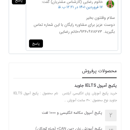
پاسخ
خانوم رضایی (کارشناس مشتریان)
گفت:
17 فروردین 1401 در 12:21 ب.ظ
سلام وقتتون بخیر
دوست عزیز برای مشاوره رایگان با این شماره تماس
بگیرید. ۰۹۳۶۰۹۷۸۶۷۳خانم رضایی
پاسخ
محصولات پرفروش
پکیج آمپول IELTS جاوید
خرید پکیج آموزش زبان انگلیسی آیلتس نام محصول : پکیج آمپول IELTS
جاوید نوع محصول : ۳۰ ساعت آموزش …
پکیج آمپول مکالمه انگلیسی و 1000 لغت
2
پکیج آموزش زبان «من CAN» (ویژه کودکان)