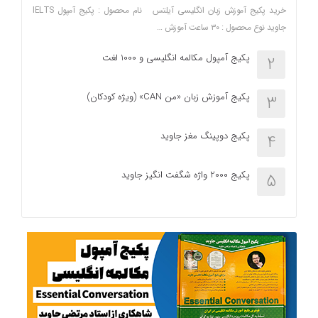
خرید پکیج آموزش زبان انگلیسی آیلتس نام محصول : پکیج آمپول IELTS
جاوید نوع محصول : ۳۰ ساعت آموزش …
پکیج آمپول مکالمه انگلیسی و 1000 لغت
2
پکیج آموزش زبان «من CAN» (ویژه کودکان)
3
پکیج دوپینگ مغز جاوید
4
پکیج 2000 واژه شگفت انگیز جاوید
5