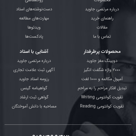
محصولات
روانشناسی
درباره مرتضی جاوید
دست‌نوشته‌های استاد
راهنمای خرید
مهارت‌های مطالعه
مقالات
ویدئوها
تماس با ما
پادکست‌ها
محصولات پرطرفدار
آشنایی با استاد
دوپینگ مغز جاوید
درباره مرتضی جاوید
2000 واژه شگفت انگیز
آگهی ثبت علامت تجاری
آمپول مکالمه و 1000 لغت
رزومه استاد جاوید
تبدیل افکار مزاحم را به مراحم
گواهینامه گینس
تقویت کوانتومی Writing
گواهی ثبت ارشاد
تقویت کوانتومی Reading
مصاحبه با دانش آموختگان