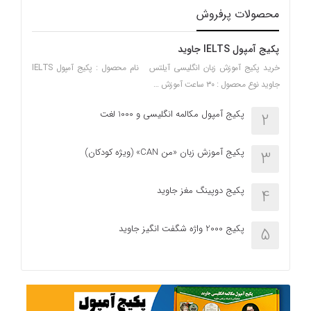
محصولات پرفروش
پکیج آمپول IELTS جاوید
خرید پکیج آموزش زبان انگلیسی آیلتس نام محصول : پکیج آمپول IELTS
جاوید نوع محصول : ۳۰ ساعت آموزش …
پکیج آمپول مکالمه انگلیسی و 1000 لغت
2
پکیج آموزش زبان «من CAN» (ویژه کودکان)
3
پکیج دوپینگ مغز جاوید
4
پکیج 2000 واژه شگفت انگیز جاوید
5