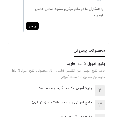
با همکاران ما در دفتر مرکزی مشهد تماس حاصل
فرمایید.
پاسخ
محصولات پرفروش
پکیج آمپول IELTS جاوید
خرید پکیج آموزش زبان انگلیسی آیلتس نام محصول : پکیج آمپول IELTS
جاوید نوع محصول : ۳۰ ساعت آموزش …
پکیج آمپول مکالمه انگلیسی و 1000 لغت
2
پکیج آموزش زبان «من CAN» (ویژه کودکان)
3
پکیج دوپینگ مغز جاوید