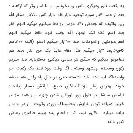
یه رکعت فلق ودیگری ناس رو بخونیم . واما نماز وتر که 1رکعته :
بعد از حمد 3بار سوره توحید ،1بار فلق ،1بار ناس ،70بار استغر الله
ربی واتوب اله ،بعدش 40تا مومن رو دعا میکنیم میگیم اللهم اغفر
بعد اسم تک تک اونها، اگه وقت نبود فقط میگیم اللهم
اغفرالمومنین والمومنات بعد 300بار میگیم العفو (البته 100تاهم
کافیه)،بعد 3بار میگیم هذا مقام عایذ بک من النار ،بعد هم
دعامونو میگیم که میگن هر دعایی میکنی مستجابه. بعد میریم
رکوع وسجده وتشهد وسلام . اگه وقت نبود فقط یک رکعت اخر
واجبه،اگه ایستاده نشد نشسته حتی در حال راه رفتن هم میشه
خوند بهترین زمان نزدیک اذان صبح. اثراتش بسیار زیاده :
آرامش سرشار در طول روز ،نورانی شدن چهره ،واز همه مهمتر
خیلیا اعتراف کردن افزایش وحشتناک روزی وثروت . از در ودیوار
برات میباره . 40روز نیت کن وانجام بده ببینم حاضری رهاش
کنی یا نه.