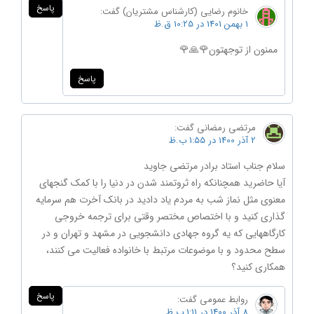
پاسخ
خانوم رضایی (کارشناس مشتریان)
گفت:
1 بهمن 1401 در 10:25 ق.ظ
ممنون از توجهتون🌹🙏🌹
پاسخ
مرتضی رمضانی
گفت:
2 آذر 1400 در 1:55 ب.ظ
سلام جناب استاد برادر مرتضی جاوید
آیا حاضرید همچنانکه راه ثروتمند شدن در دنیا را با کمک گنجهای
معنوی مثل نماز شب به مردم یاد دادید در بانک آخرت هم سرمایه
گذاری کنید و با اختصاص مختصر وقتی برای ترجمه خروجی
کارگاههایی که یه گروه جهادی دانشجویی در مشهد و تهران و در
سطح محدود و با موضوعات مرتبط با خانواده فعالیت می کنند،
همکاری کنید؟
پاسخ
روابط عمومی
گفت:
8 آذر 1400 در 1:11 ب.ظ