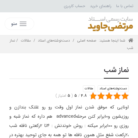
تماس با ما
راهنمای خرید
حساب کاربری
منو
شما اینجا هستید:
صفحه اصلی
/
دست‌نوشته‌های استاد
/
مقالات
/ نماز
شب
نماز شب
دست‌نوشته‌های استاد
مقالات
4.8
/
5
(
5
امتیاز
)
اونایی که موفق شدن نماز اول وقت رو رو غلتک بندازن و
روزیشون و10برابر کنن مرحلهadvanced هم داره که نماز شبه و
روزی رو 100برابر میکنه : روش خوندنش : 4تا 2رکعتی نافله شب
،2رکعت شفع مثل همون نافله ها تو همه به جای توحید بهتره در