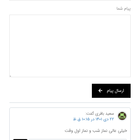
پیام شما
ارسال پیام
سعید باقری
گفت:
22 دی 1401 در 10:15 ق.ظ
خیلی عالی نماز شب و نماز اول وقت