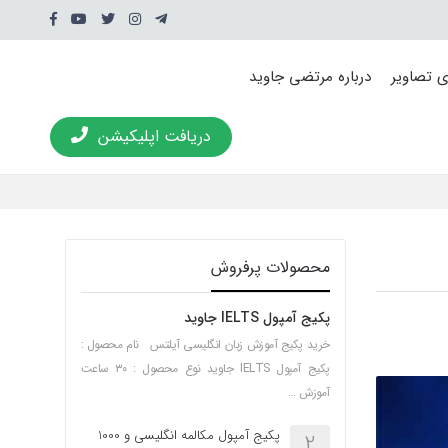
ی تصاویر
درباره مرتضی جاوید
دریافت اپلیکیشن
محصولات پرفروش
پکیج آمپول IELTS جاوید
خرید پکیج آموزش زبان انگلیسی آیلتس نام محصول :
پکیج آمپول IELTS جاوید نوع محصول : ۳۰ ساعت
آموزش …
پکیج آمپول مکالمه انگلیسی و 1000
2