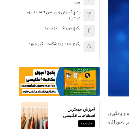
لغت
پکیج آموزش زبان «من CAN» (ویژه
3
کودکان)
پکیج دوپینگ مغز جاوید
4
پکیج 2000 واژه شگفت انگیز جاوید
5
آموزش مهمترین
 و یادگیری
اصطلاحات انگلیسی
مربوط به لباس پوشیدن
 ناخودآگاه
مشاهده