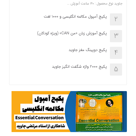
جاوید نوع محصول : ۳۰ ساعت آموزش …
پکیج آمپول مکالمه انگلیسی و 1000 لغت
2
پکیج آموزش زبان «من CAN» (ویژه کودکان)
3
پکیج دوپینگ مغز جاوید
4
پکیج 2000 واژه شگفت انگیز جاوید
5