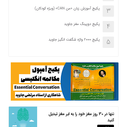
پکیج آموزش زبان «من CAN» (ویژه کودکان)
3
پکیج دوپینگ مغز جاوید
4
پکیج 2000 واژه شگفت انگیز جاوید
5
تنها در 30 روز مغز خود را به ابر مغز تبدیل
کنید