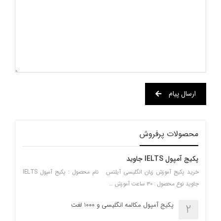
ارسال پیام
محصولات پرفروش
پکیج آمپول IELTS جاوید
خرید پکیج آموزش زبان انگلیسی آیلتس نام محصول : پکیج آمپول IELTS
جاوید نوع محصول : ۳۰ ساعت آموزش …
پکیج آمپول مکالمه انگلیسی و 1000 لغت
2