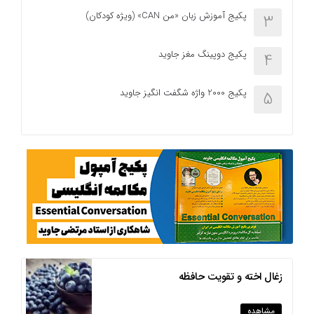
پکیج آموزش زبان «من CAN» (ویژه کودکان)
3
پکیج دوپینگ مغز جاوید
4
پکیج 2000 واژه شگفت انگیز جاوید
5
زغال اخته و تقویت حافظه
مشاهده