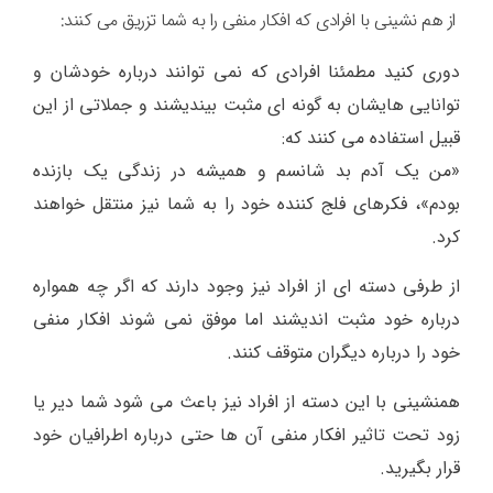
ﺍﺯ ﻫﻢ ﻧﺸﯿﻨﯽ ﺑﺎ ﺍﻓﺮﺍﺩﯼ ﮐﻪ ﺍﻓﮑﺎﺭ ﻣﻨﻔﯽ ﺭﺍ ﺑﻪ ﺷﻤﺎ ﺗﺰﺭﯾﻖ ﻣﯽ ﮐﻨﻨﺪ:
ﺩﻭﺭﯼ ﮐﻨﯿﺪ ﻣﻄﻤﺌﻨﺎ ﺍﻓﺮﺍﺩﯼ ﮐﻪ ﻧﻤﯽ ﺗﻮﺍﻧﻨﺪ ﺩﺭﺑﺎﺭﻩ ﺧﻮﺩﺷﺎﻥ ﻭ
ﺗﻮﺍﻧﺎﯾﯽ ﻫﺎﯾﺸﺎﻥ ﺑﻪ ﮔﻮﻧﻪ ﺍﯼ ﻣﺜﺒﺖ ﺑﯿﻨﺪﯾﺸﻨﺪ ﻭ ﺟﻤﻼ‌ﺗﯽ ﺍﺯ ﺍﯾﻦ
ﻗﺒﯿﻞ ﺍﺳﺘﻔﺎﺩﻩ ﻣﯽ ﮐﻨﻨﺪ ﮐﻪ:
«ﻣﻦ ﯾﮏ ﺁﺩﻡ ﺑﺪ ﺷﺎﻧﺴﻢ ﻭ ﻫﻤﯿﺸﻪ ﺩﺭ ﺯﻧﺪﮔﯽ ﯾﮏ ﺑﺎﺯﻧﺪﻩ
ﺑﻮﺩﻡ»، ﻓﮑﺮﻫﺎﯼ ﻓﻠﺞ ﮐﻨﻨﺪﻩ ﺧﻮﺩ ﺭﺍ ﺑﻪ ﺷﻤﺎ ﻧﯿﺰ ﻣﻨﺘﻘﻞ ﺧﻮﺍﻫﻨﺪ
ﮐﺮﺩ.
ﺍﺯ ﻃﺮﻓﯽ ﺩﺳﺘﻪ ﺍﯼ ﺍﺯ ﺍﻓﺮﺍﺩ ﻧﯿﺰ ﻭﺟﻮﺩ ﺩﺍﺭﻧﺪ ﮐﻪ ﺍﮔﺮ ﭼﻪ ﻫﻤﻮﺍﺭﻩ
ﺩﺭﺑﺎﺭﻩ ﺧﻮﺩ ﻣﺜﺒﺖ ﺍﻧﺪﯾﺸﻨﺪ ﺍﻣﺎ ﻣﻮﻓﻖ ﻧﻤﯽ ﺷﻮﻧﺪ ﺍﻓﮑﺎﺭ ﻣﻨﻔﯽ
ﺧﻮﺩ ﺭﺍ ﺩﺭﺑﺎﺭﻩ ﺩﯾﮕﺮﺍﻥ ﻣﺘﻮﻗﻒ ﮐﻨﻨﺪ.
ﻫﻤﻨﺸﯿﻨﯽ ﺑﺎ ﺍﯾﻦ ﺩﺳﺘﻪ ﺍﺯ ﺍﻓﺮﺍﺩ ﻧﯿﺰ ﺑﺎﻋﺚ ﻣﯽ ﺷﻮﺩ ﺷﻤﺎ ﺩﯾﺮ ﯾﺎ
ﺯﻭﺩ ﺗﺤﺖ ﺗﺎﺛﯿﺮ ﺍﻓﮑﺎﺭ ﻣﻨﻔﯽ ﺁﻥ ﻫﺎ ﺣﺘﯽ ﺩﺭﺑﺎﺭﻩ ﺍﻃﺮﺍﻓﯿﺎﻥ ﺧﻮﺩ
ﻗﺮﺍﺭ ﺑﮕﯿﺮﯾﺪ.