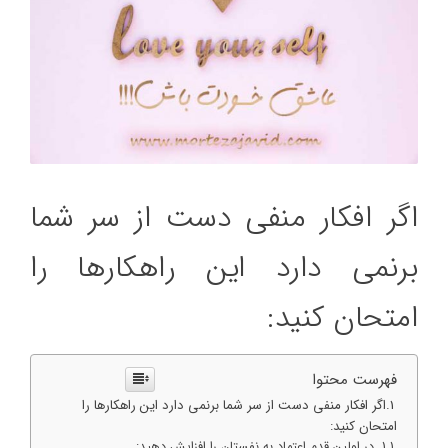
ﺍﮔﺮ ﺍﻓﮑﺎﺭ ﻣﻨﻔﯽ ﺩﺳﺖ ﺍﺯ ﺳﺮ ﺷﻤﺎ
ﺑﺮﻧﻤﯽ ﺩﺍﺭﺩ ﺍﯾﻦ ﺭﺍﻫﮑﺎﺭﻫﺎ ﺭﺍ
ﺍﻣﺘﺤﺎﻥ ﮐﻨﯿﺪ:
فهرست محتوا
ﺍﮔﺮ ﺍﻓﮑﺎﺭ ﻣﻨﻔﯽ ﺩﺳﺖ ﺍﺯ ﺳﺮ ﺷﻤﺎ ﺑﺮﻧﻤﯽ ﺩﺍﺭﺩ ﺍﯾﻦ ﺭﺍﻫﮑﺎﺭﻫﺎ ﺭﺍ
ﺍﻣﺘﺤﺎﻥ ﮐﻨﯿﺪ:
ﺩﺭ ﺍﻭﻟﯿﻦ ﻗﺪﻡ ﺍﻋﺘﻤﺎﺩ ﺑﻪ ﻧﻔﺴﺘﺎﻥ ﺭﺍ ﺍﻓﺰﺍﯾﺶ ﺩﻫﯿﺪ: