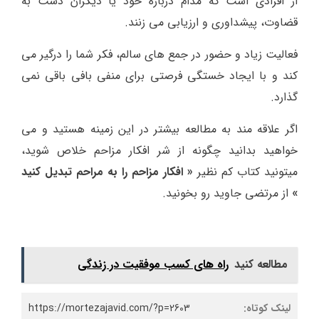
ﺍﺯ ﺍﻓﺮﺍﺩﯼ ﺍﺳﺖ ﮐﻪ ﻣﺪﺍﻡ ﺩﺭﺑﺎﺭﻩ ﺧﻮﺩ ﯾﺎ ﺩﯾﮕﺮﺍﻥ ﺩﺳﺖ ﺑﻪ
ﻗﻀﺎﻭﺕ، ﭘﯿﺸﺪﺍﻭﺭﯼ ﻭ ﺍﺭﺯﯾﺎﺑﯽ ﻣﯽ ﺯﻧﻨﺪ.
ﻓﻌﺎﻟﯿﺖ ﺯﯾﺎﺩ ﻭ ﺣﻀﻮﺭ ﺩﺭ ﺟﻤﻊ ﻫﺎﯼ ﺳﺎﻟﻢ، ﻓﮑﺮ ﺷﻤﺎ ﺭﺍ ﺩﺭﮔﯿﺮ ﻣﯽ
ﮐﻨﺪ ﻭ ﺑﺎ ﺍﯾﺠﺎﺩ ﺧﺴﺘﮕﯽ ﻓﺮﺻﺘﯽ ﺑﺮﺍﯼ ﻣﻨﻔﯽ ﺑﺎﻓﯽ ﺑﺎﻗﯽ ﻧﻤﯽ
ﮔﺬﺍﺭﺩ.
اگر علاقه مند به مطالعه بیشتر در این زمینه هستید و می
خواهید بدانید چگونه از شر افکار مزاحم خلاص شوید،
میتونید کتاب کم نظیر
« افکار مزاحم را به مراحم تبدیل کنید
»
از مرتضی جاوید رو بخونید.
مطالعه کنید
راه های کسب موفقیت در زندگی
لینک کوتاه:
https://mortezajavid.com/?p=2603