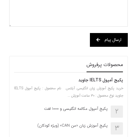
ارسال پیام
محصولات پرفروش
پکیج آمپول IELTS جاوید
خرید پکیج آموزش زبان انگلیسی آیلتس نام محصول : پکیج آمپول IELTS
جاوید نوع محصول : ۳۰ ساعت آموزش …
پکیج آمپول مکالمه انگلیسی و 1000 لغت
2
پکیج آموزش زبان «من CAN» (ویژه کودکان)
3