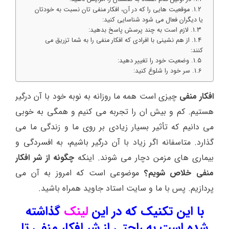
ﻣﻮﻗﻌﯿﺖ ﻫﺎﯾﯽ ﺭﺍ ﮐﻪ ﺩﺭ ﺁﻥ، ﺍﻓﮑﺎﺭ ﻣﻨﻔﯽ ﺗﺎﻥ ﻧﺴﺒﺖ ﺑﻪ ﺧﻮﺩتان
ﯾﺎ ﺩﯾﮕﺮﺍﻥ ﻓﻌﺎﻝ ﻣﯽ ﺷﻮﺩ ﺷﻨﺎﺳﺎﯾﯽ ﮐﻨﯿﺪ:
ﻻ‌ﺯﻡ ﺍﺳﺖ ﺑﻪ ﭼﻨﺪ ﭘﺮﺳﺶ ﭘﺎﺳﺦ ﺑﺪﻫﯿﺪ:
ﺍﺯ ﻫﻢ ﻧﺸﯿﻨﯽ ﺑﺎ ﺍﻓﺮﺍﺩﯼ ﮐﻪ ﺍﻓﮑﺎﺭ ﻣﻨﻔﯽ ﺭﺍ ﺑﻪ ﺷﻤﺎ ﺗﺰﺭﯾﻖ ﻣﯽ
ﮐﻨﻨﺪ:
ﻭﺿﻌﯿﺖ ﺧﻮﺩ ﺭﺍ ﺗﻐﯿﯿﺮ ﺩﻫﯿﺪ:
ﺳﺮ ﺧﻮﺩ ﺭﺍ ﺷﻠﻮﻍ ﮐﻨﯿﺪ:
افکار منفی
چیزی است همه ما روزانه به نوبه خود با آن درگیر
هستیم. کم و بیش ان را تجربه می کنیم و همگی به خوبی
می دانیم که تأثیر بسیار زیادی بر روی ما و زندگی ما می
گذارد. متاسفانه اگر زیاد با آن درگیر باشیم، به افسردگی و
بیماری های مزمن دچار می شوند. اینکه
چگونه از شر
افکار
منفی
خلاص شویم؟
موضوعی است که امروز به آن می
پردازیم. پس با ما و سایت استاد جاوید همراه باشید.
با این تکنیک که در این
لینک
گذاشته
شده است به راحتی از شر افکار منفی تا