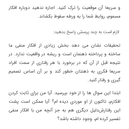
ﻭ ﺳﺮﯾﻌﺎ ﺁﻥ ﻣﻮﻗﻌﯿﺖ ﺭﺍ ﺗﺮﮎ ﮐﻨﯿﺪ. ﺍﺟﺎﺯﻩ ﻧﺪﻫﯿﺪ ﺩﻭﺑﺎﺭﻩ ﺍﻓﮑﺎﺭ
ﻣﺴﻤﻮﻡ، روابط ﺷﻤﺎ ﺭﺍ ﺑﻪ ﻭﺭﻃﻪ ﺳﻘﻮﻁ ﺑﮑﺸﺎﻧﺪ.
ﻻ‌ﺯﻡ ﺍﺳﺖ ﺑﻪ ﭼﻨﺪ ﭘﺮﺳﺶ ﭘﺎﺳﺦ ﺑﺪﻫﯿﺪ:
ﺗﺤﻘﯿﻘﺎﺕ ﻧﺸﺎﻥ ﻣﯽ ﺩﻫﺪ ﺑﺨﺶ ﺯﯾﺎﺩﯼ ﺍﺯ ﺍﻓﮑﺎﺭ ﻣﻨﻔﯽ ﻣﺎ
ﺳﺎﺧﺘﻪ ﻭ ﭘﺮﺩﺍﺧﺘﻪ ﺫﻫﻨﻤﺎﻥ ﺍﺳﺖ ﻭ ﺭﯾﺸﻪ ﺩﺭ ﻭﺍﻗﻌﯿﺖ ﻧﺪﺍﺭﺩ. ﺩﺭ
ﻧﺘﯿﺠﻪ ﻗﺒﻞ ﺍﺯ ﺁﻥ ﮐﻪ ﺩﺭ ﺑﺮﺧﻮﺭﺩ ﺑﺎ ﻫﺮ ﺭﻓﺘﺎﺭﯼ ﺍﺯ ﺳﻤﺖ افراد
ﺳﺮﯾﻌﺎ ﻓﮑﺮﯼ ﺑﻪ ﺫﻫﻨﺘﺎﻥ ﺧﻄﻮﺭ ﮐﻨﺪ ﻭ ﺑﺮ ﺁﻥ ﺍﺳﺎﺱ ﺗﺼﻤﯿﻢ
ﮔﯿﺮﯼ ﻭ ﺭﻓﺘﺎﺭ ﮐﻨﯿﺪ.
ﺍﺑﺘﺪﺍ ﺍﯾﻦ ﺳﻮﺍﻝ ﻫﺎ ﺭﺍ ﺍﺯ ﺧﻮﺩ ﺑﭙﺮﺳﯿﺪ: ﺁﯾﺎ ﻣﻦ ﺑﺮﺍﯼ ﺛﺎﺑﺖ ﮐﺮﺩﻥ
ﺍﻓﮑﺎﺭﻡ، ﺗﺎﮐﻨﻮﻥ ﺍﺯ ﺍﻭ ﻣﻮﺭﺩﯼ ﺩﯾﺪﻩ ﺍﻡ؟ ﺁﯾﺎ ﻣﻤﮑﻦ ﺍﺳﺖ ﭘﺸﺖ
ﺍﯾﻦ ﺭﻓﺘﺎﺭشﺩﻟﯿﻞ ﺩﯾﮕﺮﯼ ﻫﻢ ﺑﻪ ﺟﺰ ﺁﻧﭽﻪ ﻣﻦ ﺑﺎ ﺍﻓﮑﺎﺭ ﻣﻨﻔﯽ
ﺗﻔﺴﯿﺮ ﮐﺮﺩﻩ ﺍﻡ، ﻭﺟﻮﺩ ﺩﺍﺷﺘﻪ ﺑﺎﺷﺪ؟