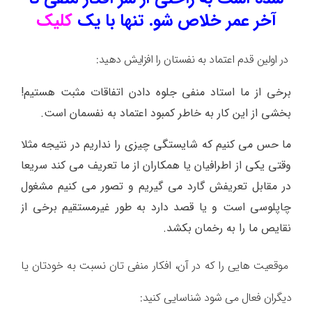
آخر عمر خلاص شو. تنها با یک
کلیک
ﺩﺭ ﺍﻭﻟﯿﻦ ﻗﺪﻡ
ﺍﻋﺘﻤﺎﺩ ﺑﻪ ﻧﻔﺴﺘﺎﻥ
ﺭﺍ ﺍﻓﺰﺍﯾﺶ ﺩﻫﯿﺪ:
ﺑﺮﺧﯽ ﺍﺯ ﻣﺎ ﺍﺳﺘﺎﺩ ﻣﻨﻔﯽ ﺟﻠﻮﻩ ﺩﺍﺩﻥ ﺍﺗﻔﺎﻗﺎﺕ ﻣﺜﺒﺖ ﻫﺴﺘﯿﻢ!
ﺑﺨﺸﯽ ﺍﺯ ﺍﯾﻦ ﮐﺎﺭ ﺑﻪ ﺧﺎﻃﺮ ﮐﻤﺒﻮﺩ ﺍﻋﺘﻤﺎﺩ ﺑﻪ ﻧﻔﺴﻤﺎﻥ ﺍﺳﺖ.
ﻣﺎ ﺣﺲ ﻣﯽ ﮐﻨﯿﻢ ﮐﻪ ﺷﺎﯾﺴﺘﮕﯽ ﭼﯿﺰﯼ ﺭﺍ ﻧﺪﺍﺭﯾﻢ ﺩﺭ ﻧﺘﯿﺠﻪ ﻣﺜﻼ‌
ﻭﻗﺘﯽ ﯾﮑﯽ ﺍﺯ ﺍﻃﺮﺍﻓﯿﺎﻥ ﯾﺎ ﻫﻤﮑﺎﺭﺍﻥ ﺍﺯ ﻣﺎ ﺗﻌﺮﯾﻒ ﻣﯽ ﮐﻨﺪ ﺳﺮﯾﻌﺎ
ﺩﺭ ﻣﻘﺎﺑﻞ ﺗﻌﺮﯾﻔﺶ ﮔﺎﺭﺩ ﻣﯽ ﮔﯿﺮﯾﻢ ﻭ ﺗﺼﻮﺭ ﻣﯽ ﮐﻨﯿﻢ ﻣﺸﻐﻮﻝ
ﭼﺎﭘﻠﻮﺳﯽ ﺍﺳﺖ ﻭ ﯾﺎ ﻗﺼﺪ ﺩﺍﺭﺩ ﺑﻪ ﻃﻮﺭ ﻏﯿﺮﻣﺴﺘﻘﯿﻢ ﺑﺮﺧﯽ ﺍﺯ
ﻧﻘﺎﯾﺺ ﻣﺎ ﺭﺍ ﺑﻪ ﺭﺧﻤﺎﻥ ﺑﮑﺸﺪ.
ﻣﻮﻗﻌﯿﺖ ﻫﺎﯾﯽ ﺭﺍ ﮐﻪ ﺩﺭ ﺁﻥ، ﺍﻓﮑﺎﺭ ﻣﻨﻔﯽ ﺗﺎﻥ ﻧﺴﺒﺖ ﺑﻪ ﺧﻮﺩتان ﯾﺎ
ﺩﯾﮕﺮﺍﻥ ﻓﻌﺎﻝ ﻣﯽ ﺷﻮﺩ ﺷﻨﺎﺳﺎﯾﯽ ﮐﻨﯿﺪ: