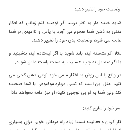
ﻭﺿﻌﯿﺖ ﺧﻮﺩ ﺭﺍ ﺗﻐﯿﯿﺮ ﺩﻫﯿﺪ:
ﺷﺎﯾﺪ ﺧﻨﺪﻩ ﺩﺍﺭ ﺑﻪ ﻧﻈﺮ ﺑﺮﺳﺪ ﺍﮔﺮ ﺗﻮﺻﯿﻪ ﮐﻨﻢ ﺯﻣﺎﻧﯽ ﮐﻪ ﺍﻓﮑﺎﺭ
ﻣﻨﻔﯽ ﺑﻪ ﺫﻫﻦ ﺷﻤﺎ ﻫﺠﻮﻡ ﻣﯽ ﺁﻭﺭﺩ ﯾﺎ ﯾﺄﺱ ﻭ ﻧﺎﺍﻣﯿﺪﯼ ﺑﺮ ﺷﻤﺎ
ﻏﺎﻟﺐ ﻣﯽ ﺷﻮﺩ، ﻭﺿﻌﯿﺖ ﺑﺪﻥ ﺧﻮﺩ ﺭﺍ ﺗﻐﯿﯿﺮ ﺩﻫﯿﺪ.
ﻣﺜﻼ‌ ﺍﮔﺮ ﻧﺸﺴﺘﻪ ﺍﯾﺪ، ﺑﻠﻨﺪ ﺷﻮﯾﺪ ﯾﺎ ﺍﮔﺮ ﺍﯾﺴﺘﺎﺩﻩ ﺍﯾﺪ، ﺑﻨﺸﯿﻨﯿﺪ ﻭ
ﯾﺎ ﺍﮔﺮ ﻣﺘﻤﺎﯾﻞ ﺑﻪ ﭼﭗ ﻫﺴﺘﯿﺪ، ﺑﻪ ﺳﻤﺖ ﺭﺍﺳﺖ ﻣﺎﯾﻞ ﺷﻮﯾﺪ.
ﺩﺭ ﻭﺍﻗﻊ ﺑﺎ ﺍﯾﻦ ﺭﻭﺵ ﺑﻪ ﺍﻓﮑﺎﺭ ﻣﻨﻔﯽ ﺧﻮﺩ ﻧﻮﻋﯽ ﺩﻫﻦ ﮐﺠﯽ ﻣﯽ
ﮐﻨﯿﺪ. ﻣﺜﻞ ﺍﯾﻦ ﺍﺳﺖ ﮐﻪ ﮐﺴﯽ ﺩﺭﺑﺎﺭﻩ ﻣﻮﺿﻮﻋﯽ ﺑﺎ ﺷﻤﺎ ﺻﺤﺒﺖ
ﮐﻨﺪ ﻭﻟﯽ ﺷﻤﺎ ﺑﻪ ﺍﻭ ﺑﯽ ﺗﻮﺟﻬﯽ ﮐﻨﯿﺪ؛ ﺍﻭ ﻧﯿﺰ ﺍﺩﺍﻣﻪ ﻧﺨﻮﺍﻫﺪ ﺩﺍﺩ!
ﺳﺮ ﺧﻮﺩ ﺭﺍ ﺷﻠﻮﻍ ﮐﻨﯿﺪ:
ﮐﺎﺭ ﮐﺮﺩﻥ ﻭ ﻓﻌﺎﻟﯿﺖ ﻧﺴﺒﺘﺎ ﺯﯾﺎﺩ ﺭﺍﻩ ﺩﺭﻣﺎﻧﯽ ﺧﻮﺑﯽ ﺑﺮﺍﯼ ﺑﺴﯿﺎﺭﯼ