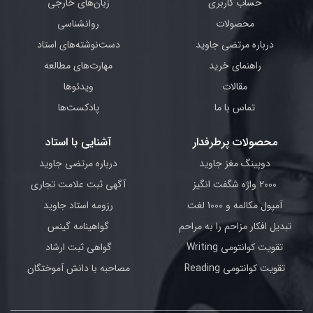
حساب کاربری
زبان‌های خارجی
محصولات
روانشناسی
درباره مرتضی جاوید
دست‌نوشته‌های استاد
راهنمای خرید
مهارت‌های مطالعه
مقالات
ویدئوها
تماس با ما
پادکست‌ها
محصولات پرطرفدار
آشنایی با استاد
دوپینگ مغز جاوید
درباره مرتضی جاوید
2000 واژه شگفت انگیز
آگهی ثبت علامت تجاری
آمپول مکالمه و 1000 لغت
رزومه استاد جاوید
تبدیل افکار مزاحم را به مراحم
گواهینامه گینس
تقویت کوانتومی Writing
گواهی ثبت ارشاد
تقویت کوانتومی Reading
مصاحبه با دانش آموختگان