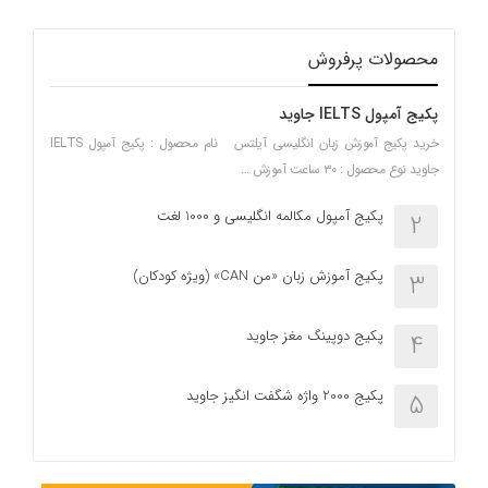
محصولات پرفروش
پکیج آمپول IELTS جاوید
خرید پکیج آموزش زبان انگلیسی آیلتس نام محصول : پکیج آمپول IELTS
جاوید نوع محصول : ۳۰ ساعت آموزش …
پکیج آمپول مکالمه انگلیسی و 1000 لغت
2
پکیج آموزش زبان «من CAN» (ویژه کودکان)
3
پکیج دوپینگ مغز جاوید
4
پکیج 2000 واژه شگفت انگیز جاوید
5