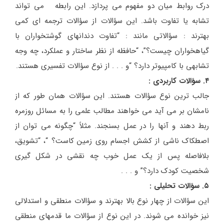
درک روابط میان دو مفهوم می پردازد. این رابطه می تواند
تشابه یا تفاوت باشد. این سؤالات از سؤالات ترجمه ای کمی
بهترند : سؤالاتی مانند : “تفاوت دندانهای گوشتخواران با
گیاهخواران چیست؟”، “حافظه از نظر ساختار و عملکرد، چه وجه
تشابهی با کامپیوتر دارد؟ “و . . . از نوع سؤالات تفسیری هستند.
۴. سؤالات کاربردی :
جالب ترین نوع سؤالات هستند. این سؤالات همان طور که از
نامشان بر می آید می خواهند مطالب علمی را به مسائل روزمره
ربط دهند و آنها را در عمل بسنجند. مثلاً “چگونه می توان از
اصطکاک ناشی از کشش اجسام روی زمین کاست؟ “، “تشویق،
بلافاصله پس از یک عمل خوب چه نقشی در شکل گیری
شخصیت کودک دارد؟” و . . .
۵. سؤالات تحلیلی :
این سؤالات از چهار نوع بالا بهترند و سؤالات منطقی و استدلالی
نیز خوانده می شوند. در این نوع از سؤالات ما قدمهای منطقی