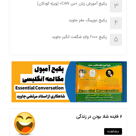
پکیج آموزش زبان «من CAN» (ویژه کودکان)
3
پکیج دوپینگ مغز جاوید
4
پکیج 2000 واژه شگفت انگیز جاوید
5
6 فایده شاد بودن در زندگی
مشاهده