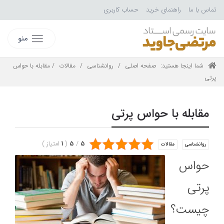
تماس با ما
راهنمای خرید
حساب کاربری
منو
شما اینجا هستید:
صفحه اصلی
/
روانشناسی
/
مقالات
/ مقابله با حواس
پرتی
مقابله با حواس پرتی
5
/
5
(
1
امتیاز
)
روانشناسی
مقالات
حواس
پرتی
چیست؟