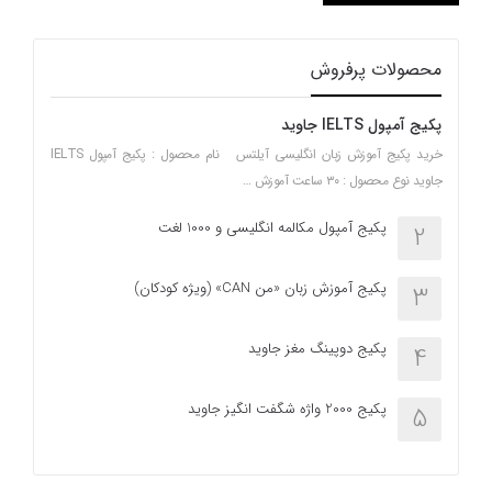
محصولات پرفروش
پکیج آمپول IELTS جاوید
خرید پکیج آموزش زبان انگلیسی آیلتس نام محصول : پکیج آمپول IELTS
جاوید نوع محصول : ۳۰ ساعت آموزش …
پکیج آمپول مکالمه انگلیسی و 1000 لغت
2
پکیج آموزش زبان «من CAN» (ویژه کودکان)
3
پکیج دوپینگ مغز جاوید
4
پکیج 2000 واژه شگفت انگیز جاوید
5