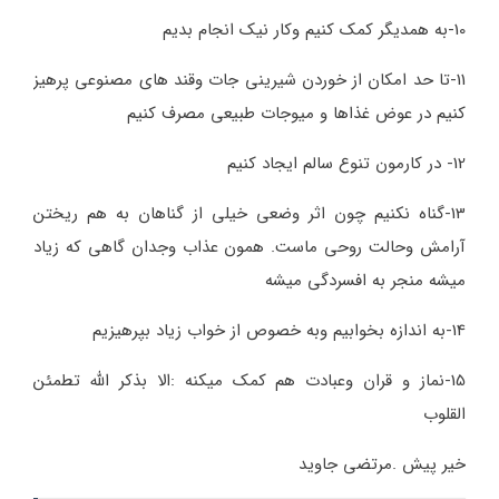
10-به همدیگر کمک کنیم وکار نیک انجام بدیم
11-تا حد امکان از خوردن شیرینی جات وقند های مصنوعی پرهیز
کنیم در عوض غذاها و میوجات طبیعی مصرف کنیم
12- در کارمون تنوع سالم ایجاد کنیم
13-گناه نکنیم چون اثر وضعی خیلی از گناهان به هم ریختن
آرامش وحالت روحی ماست. همون عذاب وجدان گاهی که زیاد
میشه منجر به افسردگی میشه
14-به اندازه بخوابیم وبه خصوص از خواب زیاد بپرهیزیم
15-نماز و قران وعبادت هم کمک میکنه :الا بذکر الله تطمئن
القلوب
خیر پیش .مرتضی جاوید