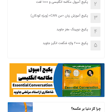
پکیج آمپول مکالمه انگلیسی و 1000 لغت
2
پکیج آموزش زبان «من CAN» (ویژه کودکان)
3
پکیج دوپینگ مغز جاوید
4
پکیج 2000 واژه شگفت انگیز جاوید
5
چرا کار دنیا بر عکسه؟