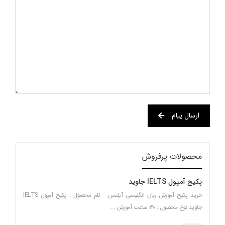
ارسال پیام
محصولات پرفروش
پکیج آمپول IELTS جاوید
خرید پکیج آموزش زبان انگلیسی آیلتس نام محصول : پکیج آمپول IELTS
جاوید نوع محصول : ۳۰ ساعت آموزش …