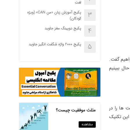
لغت
پکیج آموزش زبان «من CAN» (ویژه
3
کودکان)
پکیج دوپینگ مغز جاوید
4
پکیج 2000 واژه شگفت انگیز جاوید
5
اهیم گفت.
 ها را در
مثلث موفقیت چیست؟
م این تکنیک
مشاهده