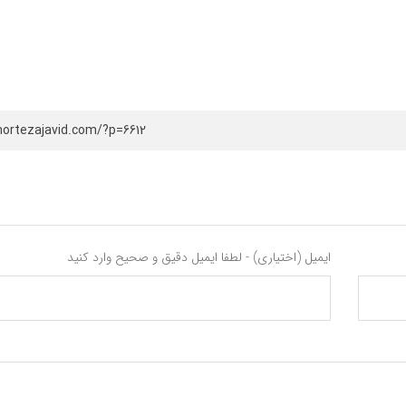
mortezajavid.com/?p=6612
ایمیل (اختیاری) - لطفا ایمیل دقیق و صحیح وارد کنید