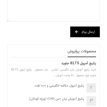
ارسال پیام
محصولات پرفروش
پکیج آمپول IELTS جاوید
خرید پکیج آموزش زبان انگلیسی آیلتس نام محصول : پکیج آمپول IELTS
جاوید نوع محصول : ۳۰ ساعت آموزش …
پکیج آمپول مکالمه انگلیسی و 1000 لغت
2
پکیج آموزش زبان «من CAN» (ویژه کودکان)
3