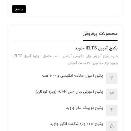
پاسخ
محصولات پرفروش
پکیج آمپول IELTS جاوید
خرید پکیج آموزش زبان انگلیسی آیلتس نام محصول : پکیج آمپول IELTS
جاوید نوع محصول : ۳۰ ساعت آموزش …
پکیج آمپول مکالمه انگلیسی و 1000 لغت
2
پکیج آموزش زبان «من CAN» (ویژه کودکان)
3
پکیج دوپینگ مغز جاوید
4
پکیج 2000 واژه شگفت انگیز جاوید
5