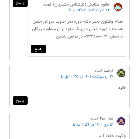
پاسخ
خانوم ستایش (کارشناس مشتریان)
گفت:
24 آذر 1401 در 12:07 ب.ظ
سلام وقتتون بخیر باشه دوره مغز جاوید درواقع مکمل
هست و دوره اصلی دوپینگ مغزه برای مشاوره رایگان
با شماره 09368800072 در تماس باشین
پاسخ
فاطمه
گفت:
17 اردیبهشت 1401 در 10:35 ق.ظ
عالیه
پاسخ
Farshid
گفت:
16 دی 1400 در 9:59 ب.ظ
چگونه حفظ کنم