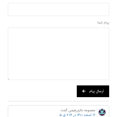
پیام شما
ارسال پیام
معصومه دلاوررفیعی
گفت:
19 اسفند 1401 در 7:14 ق.ظ