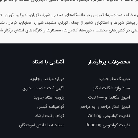
 مختلف صداوسیما؛ تدریس در دانشگاه‌های صنعتی شریف تهران، امیرکبیر تهران، فرد
در بیشتر شهرها و استانهای کشور از جمله: تهران، مشهد، شیراز، اصفهان، کرمان، بند
حتی در کشورهای مختلف ، دوره‌ها، کلاس‌ها، سمینار‌ها و کارگاه‌های ایشان برگزار 
محصولات پرطرفدار
آشنایی با استاد
دوپینگ مغز جاوید
درباره مرتضی جاوید
2000 واژه شگفت انگیز
آگهی ثبت علامت تجاری
آمپول مکالمه و 1000 لغت
رزومه استاد جاوید
تبدیل افکار مزاحم را به مراحم
گواهینامه گینس
تقویت کوانتومی Writing
گواهی ثبت ارشاد
تقویت کوانتومی Reading
مصاحبه با دانش آموختگان