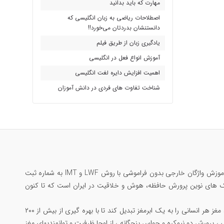
مهارت که باید بدانید
اصطلاحات ریاضی به زبان انگلیسی که
دانستنشان بدردتان می‌خورد!!
یادگیری زبان از طریق فیلم
آموزش انواع فعل در انگلیسی
اهمیت افزایش دایره لغت انگلیسی
شناخت تفاوت های فردی در دانش آموزان
مرتضی جاوید ملقب به سلطان حافظه‌ی ایران؛ تنها ایرانی رکورددار حافظه جهان در گینس ، بنیانگذار آموزش واژگان خارجی بدون فراموشی با روش LWF و IMT به شماره ثبت
 یادگیری مکالمه بدون فراموشی با متد Substitution Drill و مبتکر تکنیک های نوین پرورش حافظه، هوش و خلاقیت در ایران است که تا کنون
همچنین خالق جامع ترین دوره پرورش مغز و مهارتهای ذهنی با عنوان «دوپینگ مغز» است که میتواند مغز هر انسانی را به یک ابرمغز تبدیل کند تا با بهره گیری از بیش از ۲۰۰
 ، پرورش دو نیمکره و حواس پنجگانه ، از اوجا ظرفیت و توانمندیهای مغز