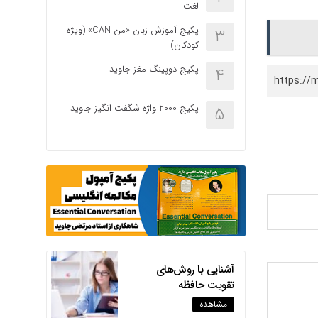
لغت
کاهش
صدا
پکیج آموزش زبان «من CAN» (ویژه
3
از
کودکان)
کلیدهای
بالا
پکیج دوپینگ مغز جاوید
4
https://
و
پایین
پکیج 2000 واژه شگفت انگیز جاوید
5
استفاده
کنید.
آشنایی با روش‌های
تقویت حافظه
مشاهده