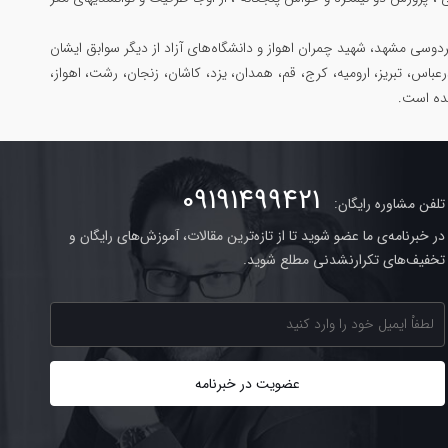
وسی مشهد، شهید چمران اهواز و دانشگاه‌های آزاد از دیگر سوابق ایشان
رعباس، تبریز، ارومیه، کرج، قم، همدان، یزد، کاشان، زنجان، رشت، اهواز،
شده است.
09191499421
تلفن مشاوره رایگان:
در خبرنامه‌ی ما عضو شوید تا از تازه‌ترین مقالات، آموزش‌های رایگان و
تخفیف‌های تکرارنشدنی مطلع شوید.