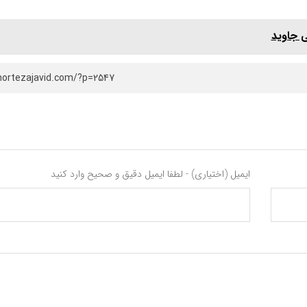
ی جاوید
mortezajavid.com/?p=2547
ایمیل (اختیاری) - لطفا ایمیل دقیق و صحیح وارد کنید