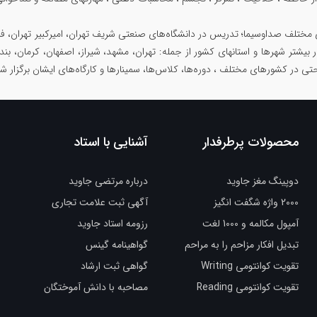
 مختلف صداوسیما؛ تدریس در دانشگاه‌های صنعتی شریف تهران، امیرکبیر تهران، فرد
در بیشتر شهرها و استانهای کشور از جمله: تهران، مشهد، شیراز، اصفهان، کرمان، بند
حتی در کشورهای مختلف ، دوره‌ها، کلاس‌ها، سمینار‌ها و کارگاه‌های ایشان برگزار 
محصولات پرطرفدار
آشنایی با استاد
دوپینگ مغز جاوید
درباره مرتضی جاوید
2000 واژه شگفت انگیز
آگهی ثبت علامت تجاری
آمپول مکالمه و 1000 لغت
رزومه استاد جاوید
تبدیل افکار مزاحم را به مراحم
گواهینامه گینس
تقویت کوانتومی Writing
گواهی ثبت ارشاد
تقویت کوانتومی Reading
مصاحبه با دانش آموختگان