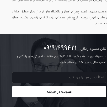
وسی مشهد، شهید چمران اهواز و دانشگاه‌های آزاد از دیگر سوابق ایشان
رعباس، تبریز، ارومیه، کرج، قم، همدان، یزد، کاشان، زنجان، رشت، اهواز،
شده است.
09191499421
تلفن مشاوره رایگان:
در خبرنامه‌ی ما عضو شوید تا از تازه‌ترین مقالات، آموزش‌های رایگان و
تخفیف‌های تکرارنشدنی مطلع شوید.