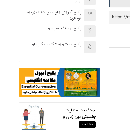
لغت
پکیج آموزش زبان «من CAN» (ویژه
3
https://
کودکان)
پکیج دوپینگ مغز جاوید
4
پکیج 2000 واژه شگفت انگیز جاوید
5
6 جذابیت متفاوت
جنسیتی بین زنان و
مردان
مشاهده