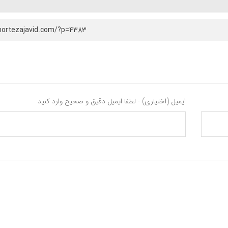
mortezajavid.com/?p=4383
ایمیل (اختیاری) - لطفا ایمیل دقیق و صحیح وارد کنید