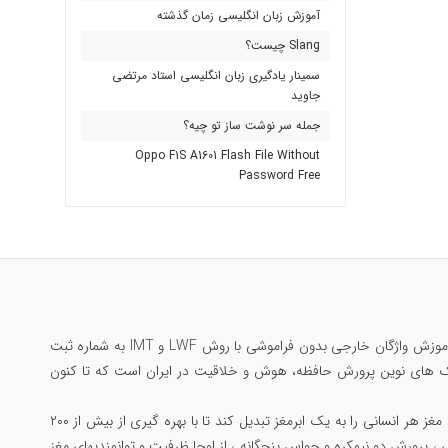
آموزش زبان انگلیسی زمان گذشته
Slang چیست؟
سمینار یادگیری زبان انگلیسی استاد مرتضی
جاوید
جمله سر نوشت ساز تو چیه؟
Oppo F1S A1601 Flash File Without
Password Free
مرتضی جاوید ملقب به سلطان حافظه‌ی ایران؛ تنها ایرانی رکورددار حافظه جهان در گینس ، بنیانگذار آموزش واژگان خارجی بدون فراموشی با روش LWF و IMT به شماره ثبت
 یادگیری مکالمه بدون فراموشی با متد Substitution Drill و مبتکر تکنیک های نوین پرورش حافظه، هوش و خلاقیت در ایران است که تا کنون
همچنین خالق جامع ترین دوره پرورش مغز و مهارتهای ذهنی با عنوان «دوپینگ مغز» است که میتواند مغز هر انسانی را به یک ابرمغز تبدیل کند تا با بهره گیری از بیش از ۲۰۰
 ، پرورش دو نیمکره و حواس پنجگانه ، از اوجا ظرفیت و توانمندیهای مغز