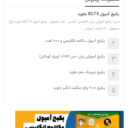
پکیج آمپول IELTS جاوید
خرید پکیج آموزش زبان انگلیسی آیلتس نام محصول : پکیج آمپول IELTS جاوید نوع
محصول : ۳۰ ساعت آموزش …
پکیج آمپول مکالمه انگلیسی و 1000 لغت
2
پکیج آموزش زبان «من CAN» (ویژه کودکان)
3
پکیج دوپینگ مغز جاوید
4
پکیج 2000 واژه شگفت انگیز جاوید
5