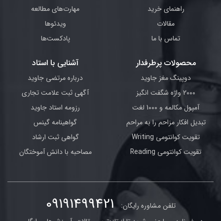
راهنمای خرید
مهارت‌های مطالعه
مقالات
ویدئوها
تماس با ما
پادکست‌ها
محصولات پرطرفدار
آشنایی با استاد
دوپینگ مغز جاوید
درباره مرتضی جاوید
2000 واژه شگفت انگیز
آگهی ثبت علامت تجاری
آمپول مکالمه و 1000 لغت
رزومه استاد جاوید
تبدیل افکار مزاحم را به مراحم
گواهینامه گینس
تقویت کوانتومی Writing
گواهی ثبت ارشاد
تقویت کوانتومی Reading
مصاحبه با دانش آموختگان
09191499421
تلفن مشاوره رایگان: