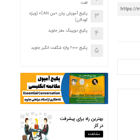
لغت
https://
پکیج آموزش زبان «من CAN» (ویژه
3
کودکان)
پکیج دوپینگ مغز جاوید
4
پکیج 2000 واژه شگفت انگیز جاوید
5
بهترین راه برای پیشرفت
در کار
مشاهده