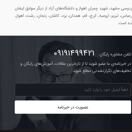
وسی مشهد، شهید چمران اهواز و دانشگاه‌های آزاد از دیگر سوابق ایشان
رعباس، تبریز، ارومیه، کرج، قم، همدان، یزد، کاشان، زنجان، رشت، اهواز،
شده است.
09191499421
تلفن مشاوره رایگان:
در خبرنامه‌ی ما عضو شوید تا از تازه‌ترین مقالات، آموزش‌های رایگان و
تخفیف‌های تکرارنشدنی مطلع شوید.