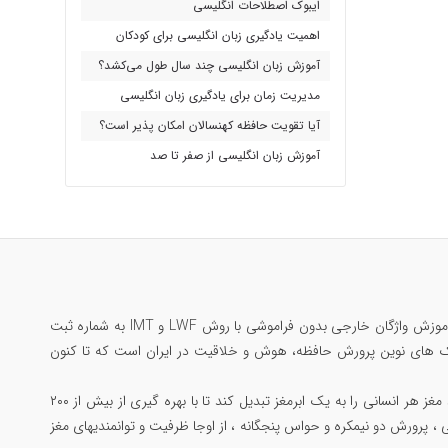
ایبوک اصطلاحات انگلیسی
اهمیت یادگیری زبان انگلیسی برای کودکان
آموزش زبان انگلیسی چند سال طول می‌کشد؟
مدیریت زمان برای یادگیری زبان انگلیسی
آیا تقویت حافظه کهنسالان امکان پذیر است؟
آموزش زبان انگلیسی از صفر تا صد
مرتضی جاوید ملقب به سلطان حافظه‌ی ایران؛ تنها ایرانی رکورددار حافظه جهان در گینس ، بنیانگذار آموزش واژگان خارجی بدون فراموشی با روش LWF و IMT به شماره ثبت
 یادگیری مکالمه بدون فراموشی با متد Substitution Drill و مبتکر تکنیک های نوین پرورش حافظه، هوش و خلاقیت در ایران است که تا کنون
همچنین خالق جامع ترین دوره پرورش مغز و مهارتهای ذهنی با عنوان «دوپینگ مغز» است که میتواند مغز هر انسانی را به یک ابرمغز تبدیل کند تا با بهره گیری از بیش از ۲۰۰
 ، پرورش دو نیمکره و حواس پنجگانه ، از اوجا ظرفیت و توانمندیهای مغز