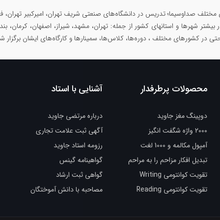
 مختلف صداوسیما؛ تدریس در دانشگاه‌های صنعتی شریف تهران، امیرکبیر تهران، فرد
در بیشتر شهرها و استانهای کشور از جمله: تهران، مشهد، شیراز، اصفهان، کرمان، بند
حتی در کشورهای مختلف ، دوره‌ها، کلاس‌ها، سمینار‌ها و کارگاه‌های ایشان برگزار 
محصولات پرطرفدار
آشنایی با استاد
دوپینگ مغز جاوید
درباره مرتضی جاوید
2000 واژه شگفت انگیز
آگهی ثبت علامت تجاری
آمپول مکالمه و 1000 لغت
رزومه استاد جاوید
تبدیل افکار مزاحم را به مراحم
گواهینامه گینس
تقویت کوانتومی Writing
گواهی ثبت ارشاد
تقویت کوانتومی Reading
مصاحبه با دانش آموختگان