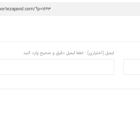
mortezajavid.com/?p=1663
ایمیل (اختیاری) - لطفا ایمیل دقیق و صحیح وارد کنید