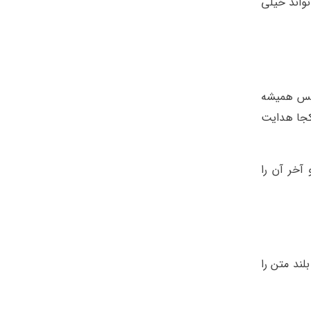
واند خیلی
 پس همیشه
 کجا هدایت
 آخر آن را
لند متن را