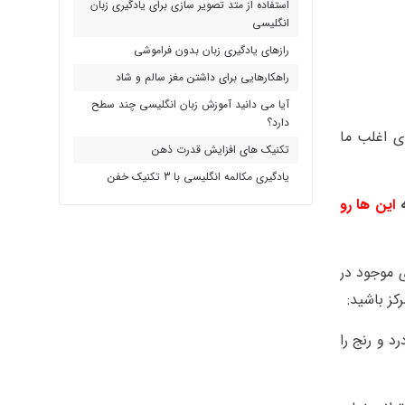
استفاده از متد تصویر سازی برای یادگیری زبان
انگلیسی
رازهای یادگیری زبان بدون فراموشی
راهکارهایی برای داشتن مغز سالم و شاد
آیا می دانید آموزش زبان انگلیسی چند سطح
دارد؟
کن (scanning) است. این مهارت برای اغلب ما
تکنیک های افزایش قدرت ذهن
یادگیری مکالمه انگلیسی با 3 تکنیک خفن
ه
این ها رو
ی موجود در
کز باشید:
د و رنج را