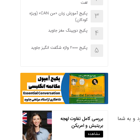
لغت
پکیج آموزش زبان «من CAN» (ویژه
3
کودکان)
پکیج دوپینگ مغز جاوید
4
پکیج 2000 واژه شگفت انگیز جاوید
5
د و به شما
بررسی کامل تفاوت لهجه
بریتیش و امریکن
مشاهده