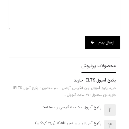
ارسال پیام
محصولات پرفروش
پکیج آمپول IELTS جاوید
خرید پکیج آموزش زبان انگلیسی آیلتس نام محصول : پکیج آمپول IELTS
جاوید نوع محصول : ۳۰ ساعت آموزش …
پکیج آمپول مکالمه انگلیسی و 1000 لغت
2
پکیج آموزش زبان «من CAN» (ویژه کودکان)
3