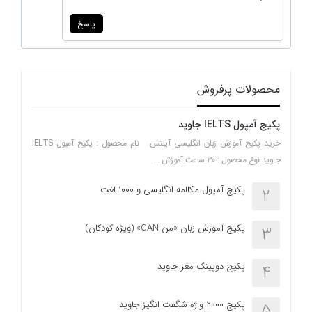
پاسخ
محصولات پرفروش
پکیج آمپول IELTS جاوید
خرید پکیج آموزش زبان انگلیسی آیلتس نام محصول : پکیج آمپول IELTS
جاوید نوع محصول : ۳۰ ساعت آموزش …
پکیج آمپول مکالمه انگلیسی و 1000 لغت
2
پکیج آموزش زبان «من CAN» (ویژه کودکان)
3
پکیج دوپینگ مغز جاوید
4
پکیج 2000 واژه شگفت انگیز جاوید
5