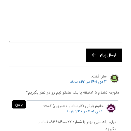
ارسال پیام
سارا
گفت:
3 دی 1401 در 1:43 ب.ظ
متوجه نشدم ۴۵دقیقه یا یک ساعتو نیم رو در نظر بگیریم؟
پاسخ
خانوم بارانی (کارشناس مشتریان)
گفت:
11 دی 1401 در 9:37 ق.ظ
برای راهنمایی بهتر با شماره 09368400022 تماس
بگیرید