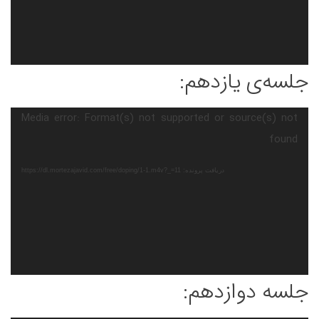
جلسه‌ی یازدهم:
نمایشگر
Media error: Format(s) not supported or source(s) not
ویدیو
found
دریافت پرونده: https://dl.mortezajavid.com/free/doping/1-1.m4v?_=11
جلسه دوازدهم: