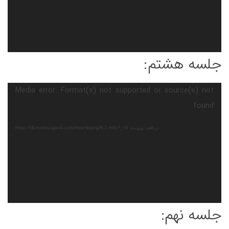
جلسه هشتم:
نمایشگر
Media error: Format(s) not supported or source(s) not
ویدیو
found
دریافت پرونده: https://dl.mortezajavid.com/free/doping/8-1.m4v?_=8
جلسه نهم: