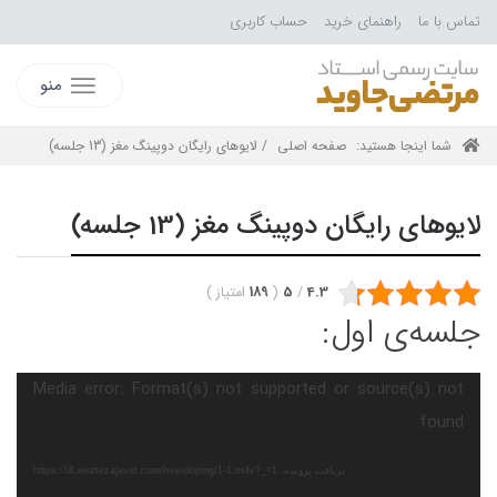
تماس با ما
راهنمای خرید
حساب کاربری
منو
شما اینجا هستید:
صفحه اصلی
/ لایوهای رایگان دوپینگ مغز (13 جلسه)
لایوهای رایگان دوپینگ مغز (13 جلسه)
4.3
/
5
(
189
امتیاز
)
جلسه‌ی اول:
نمایشگر
Media error: Format(s) not supported or source(s) not
ویدیو
found
دریافت پرونده: https://dl.mortezajavid.com/free/doping/1-1.m4v?_=1