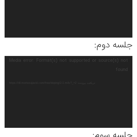
جلسه دوم:
نمایشگر
Media error: Format(s) not supported or source(s) not
ویدیو
found
دریافت پرونده: https://dl.mortezajavid.com/free/doping/2-1.m4v?_=2
جلسه سوم: