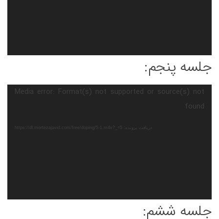
جلسه پنجم:
نمایشگر
Media error: Format(s) not supported or source(s) not
ویدیو
found
دریافت پرونده: https://dl.mortezajavid.com/free/doping/5-1.m4v?_=5
جلسه ششم: